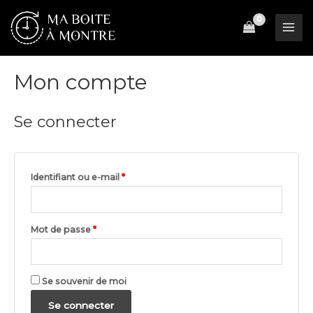
Aller
au
Mai
contenu
Men
Mon compte
Se connecter
Obligatoire
Identifiant ou e-mail
*
Obligatoire
Mot de passe
*
Se souvenir de moi
Se connecter