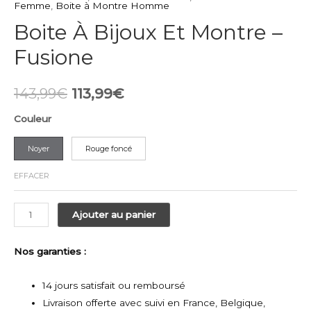
Femme
,
Boite à Montre Homme
Boite À Bijoux Et Montre –
Fusione
Le
Le
143,99
€
113,99
€
prix
prix
Couleur
initial
actuel
Noyer
Rouge foncé
était :
est :
EFFACER
143,99€.
113,99€.
quantité
Ajouter au panier
de
Boite
Nos garanties :
À
Bijoux
14 jours satisfait ou remboursé
Et
Livraison offerte
avec suivi en France, Belgique,