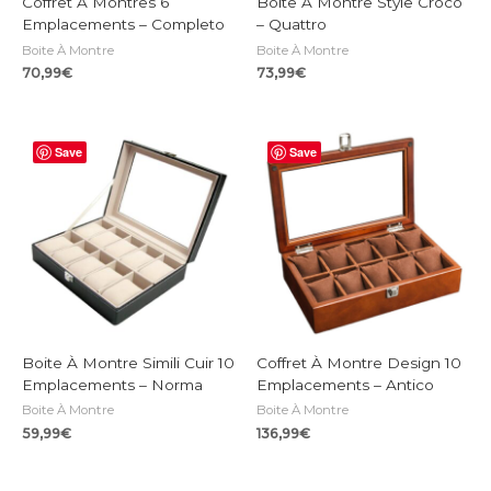
Coffret À Montres 6
Boite À Montre Style Croco
Emplacements – Completo
– Quattro
Boite À Montre
Boite À Montre
70,99
€
73,99
€
Save
Save
Boite À Montre Simili Cuir 10
Coffret À Montre Design 10
Emplacements – Norma
Emplacements – Antico
Boite À Montre
Boite À Montre
59,99
€
136,99
€