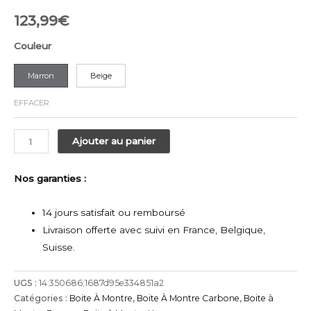
123,99
€
Couleur
Marron
Beige
EFFACER
quantité
Ajouter au panier
de
Boite
Nos garanties :
à
Montre
14 jours satisfait ou remboursé
Design
Livraison offerte
avec suivi en France, Belgique,
3
Suisse.
Emplacements
-
UGS :
14:350686;1687d95e334851a2
Minica
Catégories :
Boite À Montre
,
Boite À Montre Carbone
,
Boite à