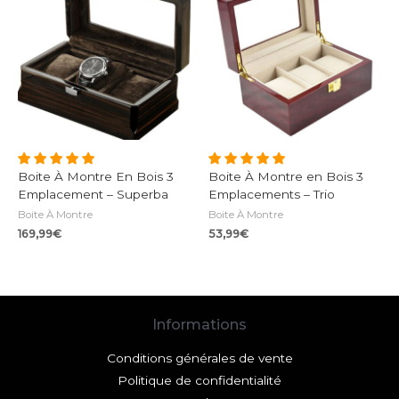
Boite À Montre En Bois 3
Boite À Montre en Bois 3
Emplacement – Superba
Emplacements – Trio
Boite À Montre
Boite À Montre
169,99
€
53,99
€
Informations
Conditions générales de vente
Politique de confidentialité