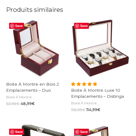
Produits similaires
Save
Save
Boite À Montre en Bois 2
Emplacements – Duo
Boite À Montre Luxe 10
Emplacements – Distinga
Boite À Montre
Le
Le
Boite À Montre
63,99
€
48,99
€
prix
prix
Le
Le
153,99
€
114,99
€
initial
actuel
prix
prix
était :
est :
initial
actuel
63,99€.
48,99€.
était :
est :
153,99€.
114,99€.
Save
Save