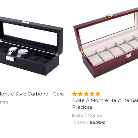
Montre Style Carbone – Gara
Boite À Montre Haut De G
ntre
Preciosa
Boite À Montre
Le
Le
103,99
€
86,99
€
prix
prix
initial
actuel
était :
est :