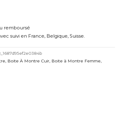
t ou remboursé
avec suivi en France, Belgique, Suisse.
_1687d95ef2e0384b
tre
,
Boite À Montre Cuir
,
Boite à Montre Femme
,