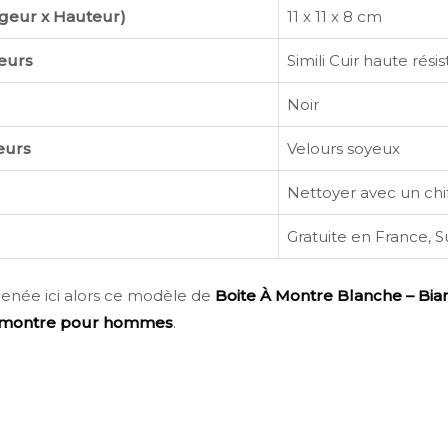
geur x Hauteur)
11 x 11 x 8 cm
ieurs
Simili Cuir haute rési
Noir
eurs
Velours soyeux
Nettoyer avec un chi
Gratuite en France, S
menée ici alors ce modèle de
Boite À Montre Blanche – Bia
à montre pour hommes
.