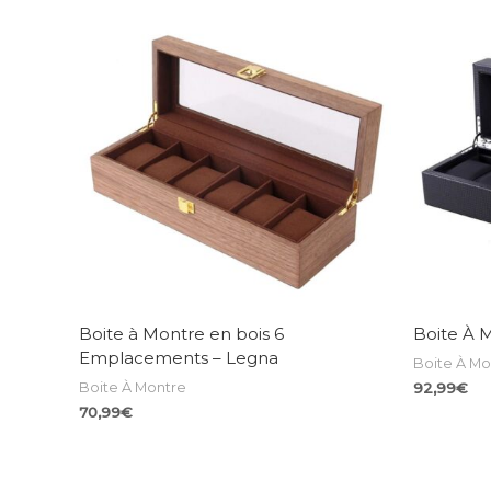
Boite à Montre en bois 6
Boite À 
Emplacements – Legna
Boite À Mo
Boite À Montre
92,99
€
70,99
€