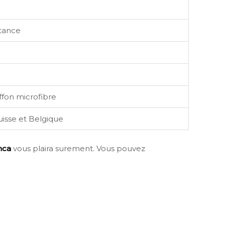
stance
ffon microfibre
uisse et Belgique
nca
vous plaira surement. Vous pouvez