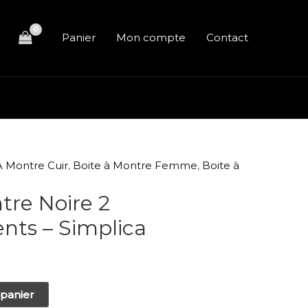
Panier
Mon compte
Contact
cher
À Montre Cuir
,
Boite à Montre Femme
,
Boite à
tre Noire 2
ts – Simplica
 panier