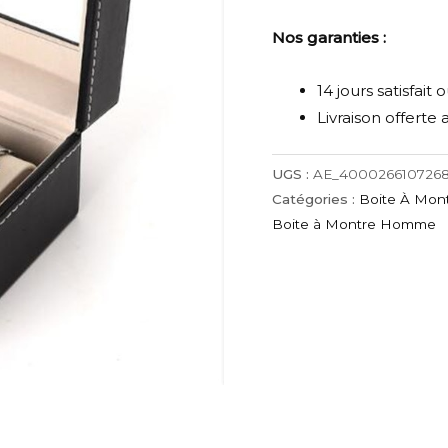
de
Boite
Nos garanties :
À
Montre
14 jours satisfai
Noire
Livraison offerte
2
Emplacements
UGS :
AE_4000266107268
-
Catégories :
Boite À Mon
Simplica
Boite à Montre Homme