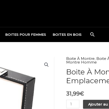
Recher
BOITES POUR FEMMES
BOITES EN BOIS
Boite À Montre
,
Boite 
Montre Homme
Boite À Mon
Emplacemen
31,99
€
quantité
Ajouter au