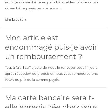
renvoyés doivent être en parfait état et les frais de retour
doivent être payés par vos soins. …
Comment
Lire la suite »
cela
se
Mon article est
passe
si
endommagé puis-je avoir
je
un remboursement ?
ne
suis
Tout à fait, il suffit juste de nous le renvoyer sous 14 jours
pas
après réception du produit et nous vous rembourserons
satisfait
100% du prix de la somme payée.
de
mon
produit
Ma carte bancaire sera t-
?
elle enregistrée chez vous