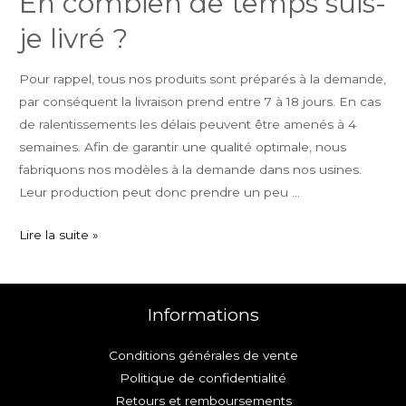
En combien de temps suis-
je livré ?
Pour rappel, tous nos produits sont préparés à la demande,
par conséquent la livraison prend entre 7 à 18 jours. En cas
de ralentissements les délais peuvent être amenés à 4
semaines. Afin de garantir une qualité optimale, nous
fabriquons nos modèles à la demande dans nos usines.
Leur production peut donc prendre un peu …
En
Lire la suite »
combien
de
temps
Informations
suis-
je
Conditions générales de vente
livré
Politique de confidentialité
?
Retours et remboursements