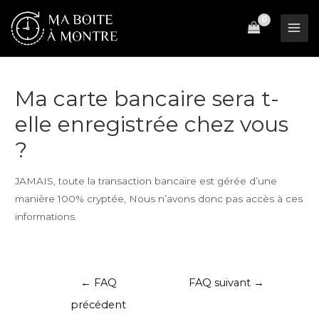
Aller
au
Mai
contenu
Men
Ma carte bancaire sera t-
elle enregistrée chez vous
?
JAMAIS, toute la transaction bancaire est gérée d’une
manière 100% cryptée, Nous n’avons donc pas accès à ces
informations.
Navigation
←
FAQ
FAQ suivant
→
de
précédent
l’article