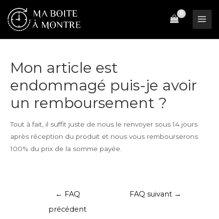
Aller
au
Mai
contenu
Men
Mon article est
endommagé puis-je avoir
un remboursement ?
Tout à fait, il suffit juste de nous le renvoyer sous 14 jours
après réception du produit et nous vous rembourserons
100% du prix de la somme payée.
Navigation
←
FAQ
FAQ suivant
→
de
précédent
l’article